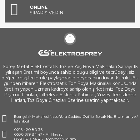
ONLINE
SİPARİŞ VERİN
Sprey Metal Elektrostatik Toz ve Yaş Boya Makinaları Sanayi 15
yılı aşan üretimi boyunca sahip olduğu bilgi ve tecrübeyi, siz
değerli müşterileri ile paylaşmanın heyecanını duyar. Kurulduğu
günden itibaren Elektrostatik Toz Boya Makinaları konusunda
üretim yapan uzman kadroya sahip olan şirketimiz; Toz Boya
Pişirme Fırınları, Filtreli ve Siklonlu Kabinler, Yüzey Temizleme
Hatları, Toz Boya Cihazları üzerine üretim yapmaktadır.
Esenşehir Mahallesi Nato Yolu Caddesi Özfiliz Sokak No: 8 Ümraniye /
İstanbul
0216 420 80 36
0530 579 84 47 - Ali Havacı
0530 579 84 46 - Mehmet Yıldırım